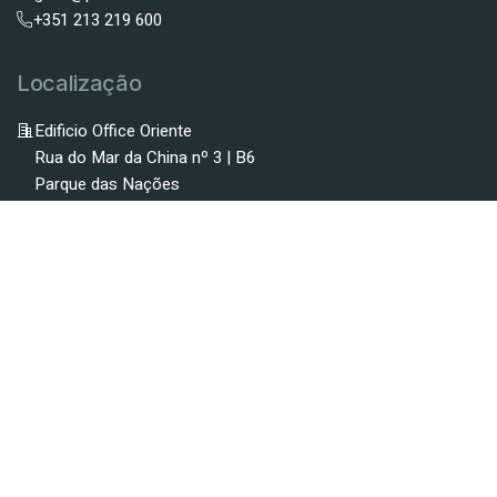
+351 213 219 600
Localização
Edificio Office Oriente
Rua do Mar da China nº 3 | B6
Parque das Nações
1990-138 Lisboa
Vamos Conversar?
Envie aqui a sua mensagem.
Formulário